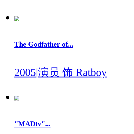
The Godfather of...
2005
|
演员 饰 Ratboy
"MADtv"...