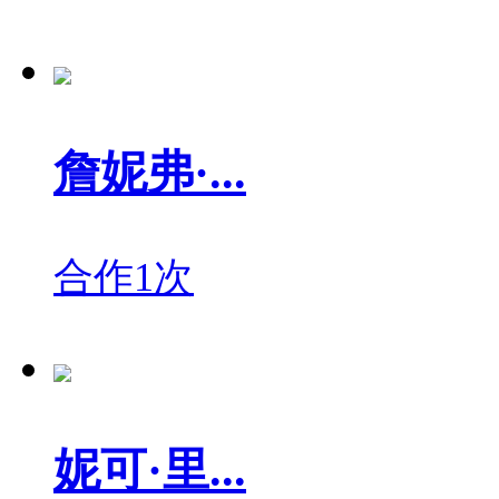
詹妮弗·...
合作1次
妮可·里...