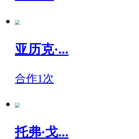
亚历克·...
合作1次
托弗·戈...