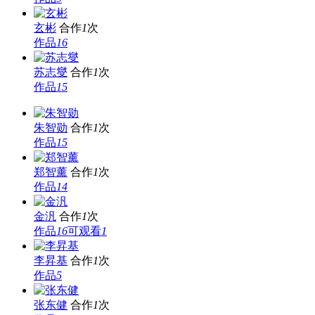
玄彬
合作
1
次
作品
16
苏志燮
合作
1
次
作品
15
朱智勋
合作
1
次
作品
15
郑智薰
合作
1
次
作品
14
金汎
合作
1
次
作品
16
可观看
1
李昇基
合作
1
次
作品
5
张东健
合作
1
次