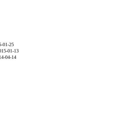
5-01-25
015-01-13
14-04-14