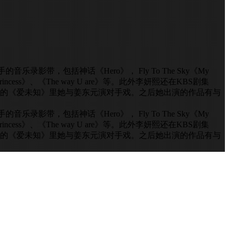
乐录影带，包括神话《Hero》， Fly To The Sky《My
rincess》、《The way U are》等。此外李妍熙还在KBS剧集
年的《爱未知》里她与姜东元演对手戏。之后她出演的作品有与
乐录影带，包括神话《Hero》， Fly To The Sky《My
rincess》、《The way U are》等。此外李妍熙还在KBS剧集
年的《爱未知》里她与姜东元演对手戏。之后她出演的作品有与