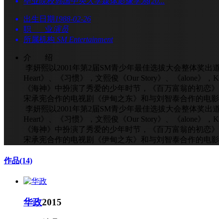
毕业院校
韩国中央大学媒体影像学系(20...
出生日期
1988-02-26
职 业
演员
所属机构
SM Entertainment
介 绍
李妍熙以2001年第2届SM青少年最佳选拔大会整体奖出道，为El
Heart》、《习惯》，文熙俊《Our Story》、《alone》，K
《海神》中扮演了秀爱的少年时节，《百万富翁的初恋》
宋承宪合作的电视剧《伊甸之东》和与刘智泰合作的电影
李妍熙以2001年第2届SM青少年最佳选拔大会整体奖出道，为El
Heart》、《习惯》，文熙俊《Our Story》、《alone》，K
《海神》中扮演了秀爱的少年时节，《百万富翁的初恋》
宋承宪合作的电视剧《伊甸之东》和与刘智泰合作的电影
作品
(14)
华政
2015