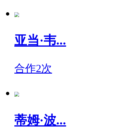
亚当·韦...
合作2次
蒂姆·波...