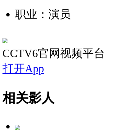
职业：演员
CCTV6官网视频平台
打开App
相关影人