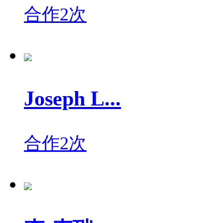
合作2次
Joseph L...
合作2次