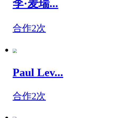
李·麦瑞...
合作2次
Paul Lev...
合作2次