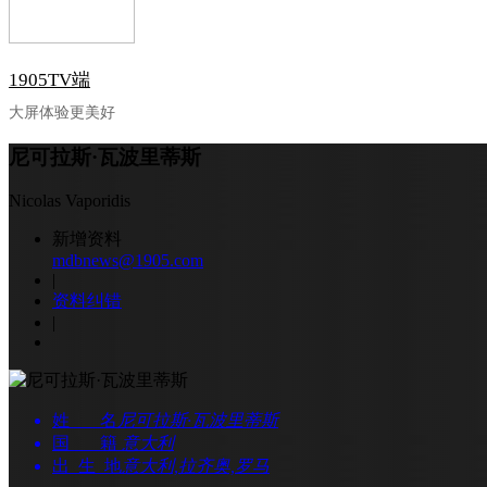
1905TV端
大屏体验更美好
尼可拉斯·瓦波里蒂斯
Nicolas Vaporidis
新增资料
mdbnews@1905.com
|
资料纠错
|
姓 名
尼可拉斯·瓦波里蒂斯
国 籍
意大利
出 生 地
意大利,拉齐奥,罗马