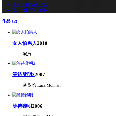
出生日期
1981-12-22
职 业
演员 编剧
作品
(12)
女人怕男人
2010
演员
等待黎明2
2007
演员 饰 Luca Molinari
等待黎明
2006