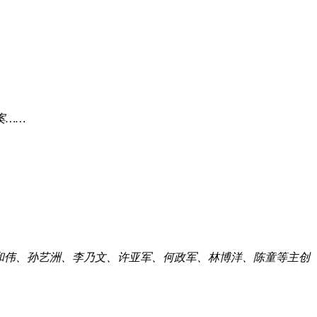
案……
于和伟、孙艺洲、李乃文、许亚军、何政军、林博洋、陈童等主创