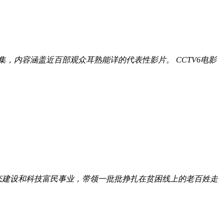
，内容涵盖近百部观众耳熟能详的代表性影片。 CCTV6电影
态建设和科技富民事业，带领一批批挣扎在贫困线上的老百姓走