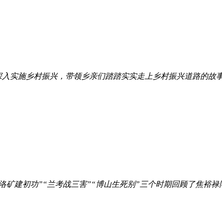
深入实施乡村振兴，带领乡亲们踏踏实实走上乡村振兴道路的故
洛矿建初功”“兰考战三害”“博山生死别”三个时期回顾了焦裕