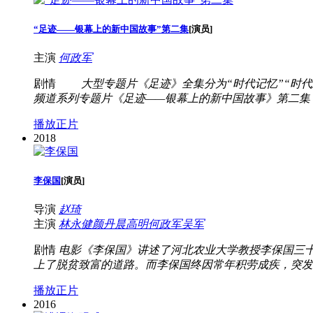
“足迹——银幕上的新中国故事”第二集
[
演员
]
主演
何政军
剧情
大型专题片《足迹》全集分为“时代记忆”“时代主
频道系列专题片《足迹——银幕上的新中国故事》第二集
播放正片
2018
李保国
[
演员
]
导演
赵琦
主演
林永健
颜丹晨
高明
何政军
吴军
剧情
电影《李保国》讲述了河北农业大学教授李保国三
上了脱贫致富的道路。而李保国终因常年积劳成疾，突发
播放正片
2016