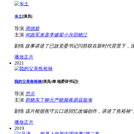
乡土
[
演员
]
导演
周德新
主演
何政军
来喜
李健
翟小兴
邵晓江
剧情
故事讲述了已故党委书记闫胜联在新时代背景下，
播放正片
2021
我的父亲焦裕禄
[
演员
(饰 地委张书记)
]
导演
范元
主演
郭晓东
丁柳元
严晓频
蒋易
寇振海
剧情
该片根据焦守云口述回忆改编创作，讲述了焦裕禄“
播放正片
2019