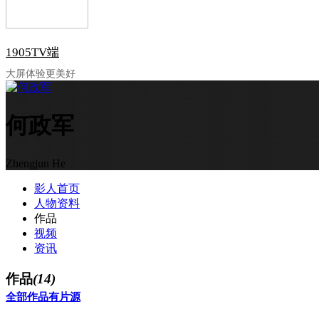
1905TV端
大屏体验更美好
何政军
Zhengjun He
影人首页
人物资料
作品
视频
资讯
作品
(14)
全部作品
有片源