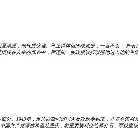
叔夏清源，他气质优雅、举止得体但冷峻孤傲，一言不发。 外表
浸在人生的低谷中，伊莲如一股暖流误打误撞地进入他的生活，
部分。1943年，反法西斯同盟国大反攻就要到来，开罗会议召
中国共产党派曾希圣赴重庆，将重要资料交给蒋介石，军技室破译