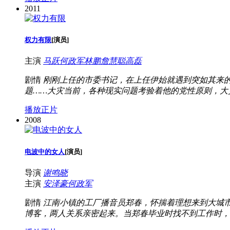
2011
权力有限
[
演员
]
主演
马跃
何政军
林鹏
詹慧聪
高磊
剧情
刚刚上任的市委书记，在上任伊始就遇到突如其来
题……大灾当前，各种现实问题考验着他的党性原则，大
播放正片
2008
电波中的女人
[
演员
]
导演
谢鸣晓
主演
安泽豪
何政军
剧情
江南小镇的工厂播音员郑春，怀揣着理想来到大城
博客，两人关系亲密起来。当郑春毕业时找不到工作时，