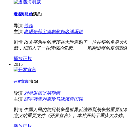
遭遇海明威
[
演员
]
导演
徐程
主演
高曙光
韩宝凛
郭鹏
刘名洋
冯婧
剧情
以文字为生的伊莲在大理遇到了一位神秘的单身大
默，却陷入了一往情深的爱恋。 刚刚出狱的夏清源还沉
播放正片
2015
开罗宣言
[
演员
]
导演
刘星
温德光
胡明钢
主演
胡军
韩雪
刘嘉玲
马晓伟
唐国强
剧情
中国人民的抗日战争是世界反法西斯战争的重要组成
意义的重要文件《开罗宣言》。本片开始于重庆大轰炸。
播放正片