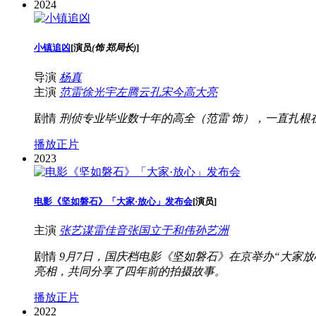
2024
小镇追凶
[
演员
(饰 郑局长)
]
导演
杨真
主演
范雷
徐光宇
左腾云
孔宋今
高大亮
剧情
刑侦专业毕业数十年的高全（范雷 饰），一直扎根
播放正片
2023
电影《坚如磐石》「大家·放心」发布会
[
演员
]
主演
张艺谋
雷佳音
张国立
于和伟
孙艺洲
剧情
9月7日，国庆档电影《坚如磐石》在京举办“大家
亮相，共同分享了四年前的拍摄故事。
播放正片
2022