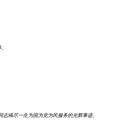
事。
禄同志竭尽一生为国为党为民服务的光辉事迹。