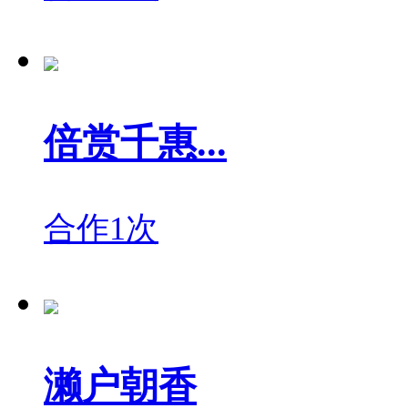
倍赏千惠...
合作1次
濑户朝香