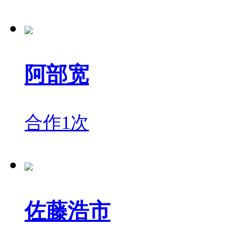
阿部宽
合作1次
佐藤浩市