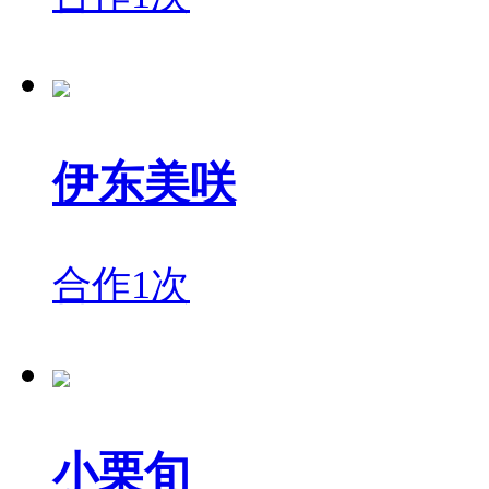
伊东美咲
合作1次
小栗旬