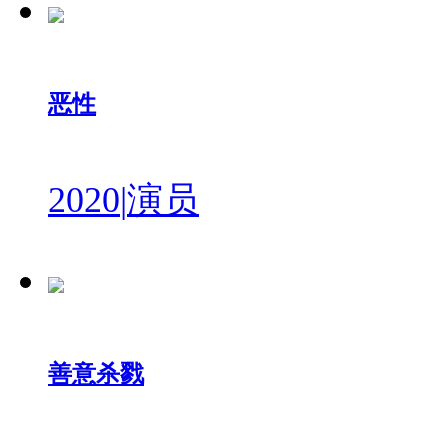
恶性
2020
|
演员
善意杀戮