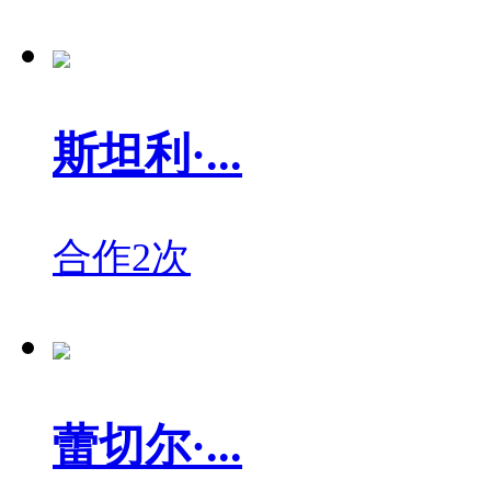
斯坦利·...
合作2次
蕾切尔·...