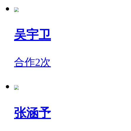
吴宇卫
合作2次
张涵予