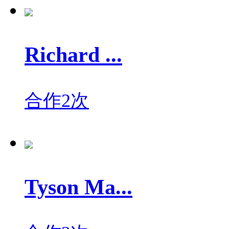
Richard ...
合作2次
Tyson Ma...