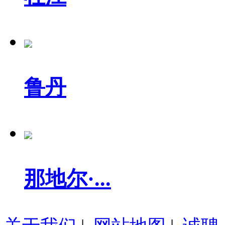
鲁丹
那地尔·...