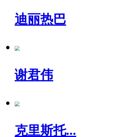
迪丽热巴
谢君伟
克里斯托...