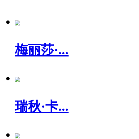
梅丽莎·...
瑞秋·卡...