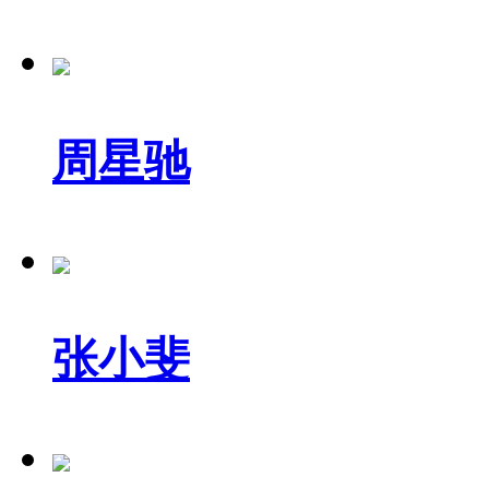
周星驰
张小斐