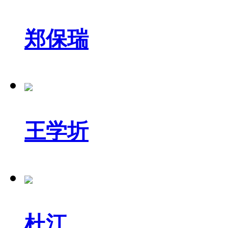
郑保瑞
王学圻
杜江