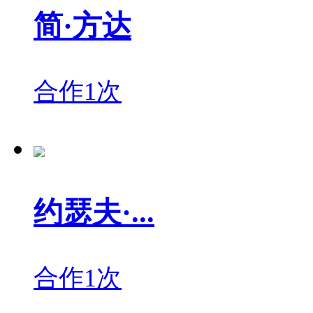
简·方达
合作1次
约瑟夫·...
合作1次