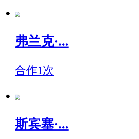
弗兰克·...
合作1次
斯宾塞·...