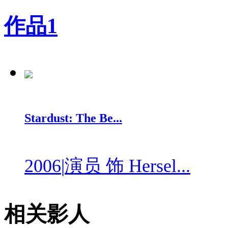
作品
1
Stardust: The Be...
2006
|
演员 饰 Hersel...
相关影人