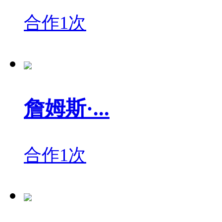
合作1次
詹姆斯·...
合作1次