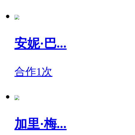
安妮·巴...
合作1次
加里·梅...