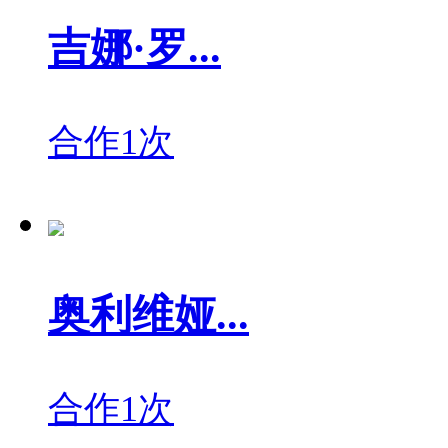
吉娜·罗...
合作1次
奥利维娅...
合作1次