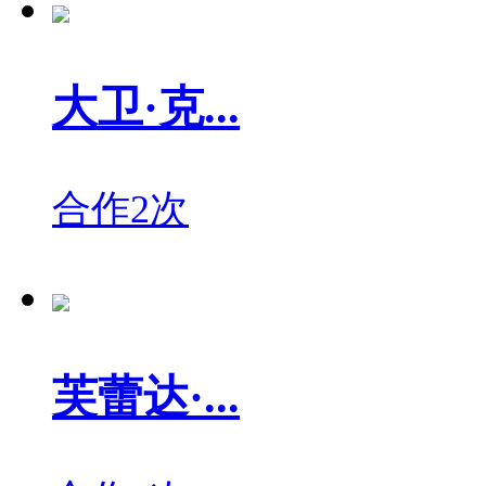
大卫·克...
合作2次
芙蕾达·...