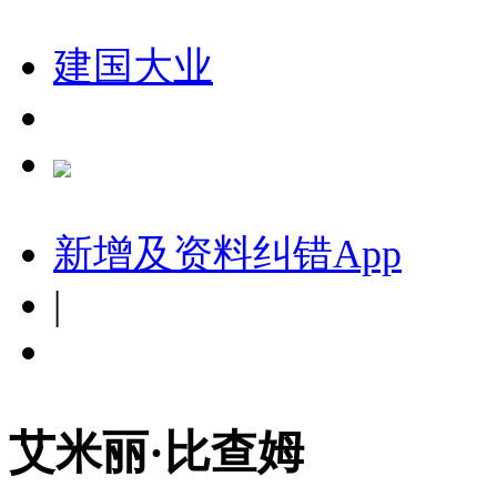
建国大业
新增及资料纠错
App
|
艾米丽·比查姆