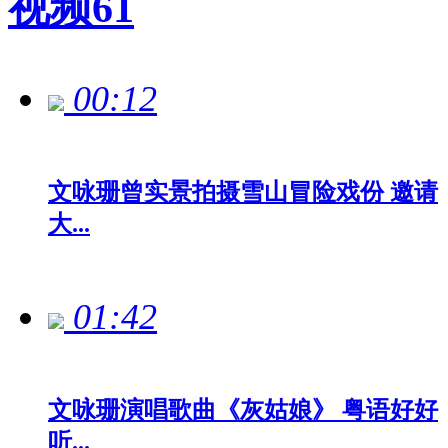
视频
61
00:12
文咏珊曾实景拍摄雪山冒险戏份 邀请
大...
01:42
文咏珊演唱歌曲《灰姑娘》 粤语好好
听...