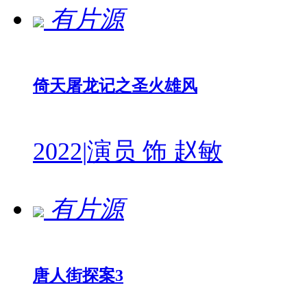
有片源
倚天屠龙记之圣火雄风
2022
|
演员 饰 赵敏
有片源
唐人街探案3