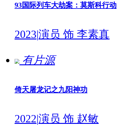
93国际列车大劫案：莫斯科行动
2023
|
演员 饰 李素真
有片源
倚天屠龙记之九阳神功
2022
|
演员 饰 赵敏