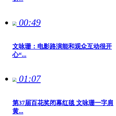
00:49
文咏珊：电影路演能和观众互动很开
心“...
01:07
第37届百花奖闭幕红毯 文咏珊一字肩
黄...