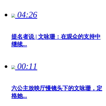
04:26
提名者说 | 文咏珊：在观众的支持中
继续...
00:11
六公主放映厅慢镜头下的文咏珊，定
格她...