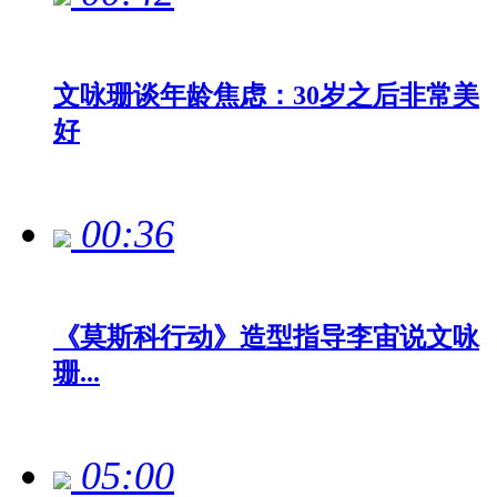
文咏珊谈年龄焦虑：30岁之后非常美
好
00:36
《莫斯科行动》造型指导李宙说文咏
珊...
05:00