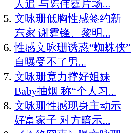
人追 与陈伟霆片场...
文咏珊低胸性感签约新
东家 谢霆锋、黎明...
性感文咏珊诱惑“蜘蛛侠”
自曝受不了男...
文咏珊竟力撑好姐妹
Baby抽烟 称“个人习...
文咏珊性感现身主动示
好富家子 对方暗示...