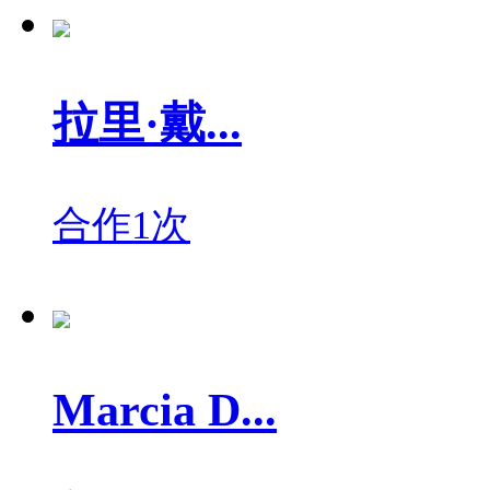
拉里·戴...
合作1次
Marcia D...