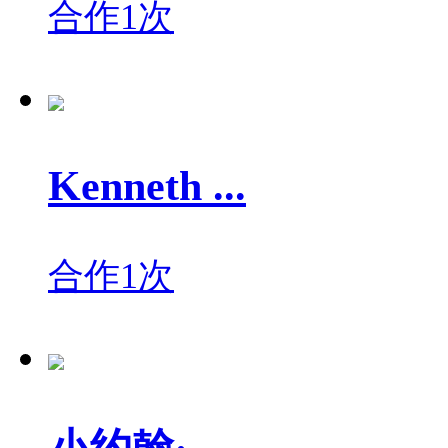
合作1次
Kenneth ...
合作1次