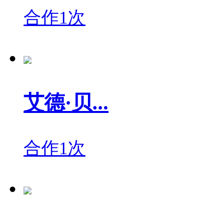
合作1次
艾德·贝...
合作1次