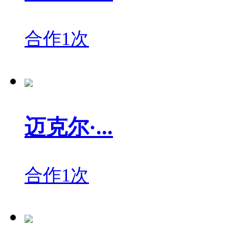
合作1次
迈克尔·...
合作1次