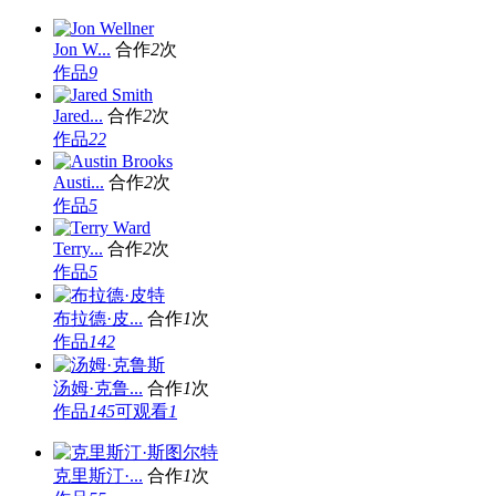
Jon W...
合作
2
次
作品
9
Jared...
合作
2
次
作品
22
Austi...
合作
2
次
作品
5
Terry...
合作
2
次
作品
5
布拉德·皮...
合作
1
次
作品
142
汤姆·克鲁...
合作
1
次
作品
145
可观看
1
克里斯汀·...
合作
1
次