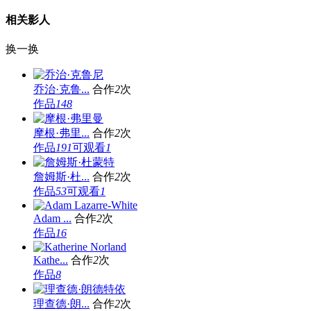
相关影人
换一换
乔治·克鲁...
合作
2
次
作品
148
摩根·弗里...
合作
2
次
作品
191
可观看
1
詹姆斯·杜...
合作
2
次
作品
53
可观看
1
Adam ...
合作
2
次
作品
16
Kathe...
合作
2
次
作品
8
理查德·朗...
合作
2
次