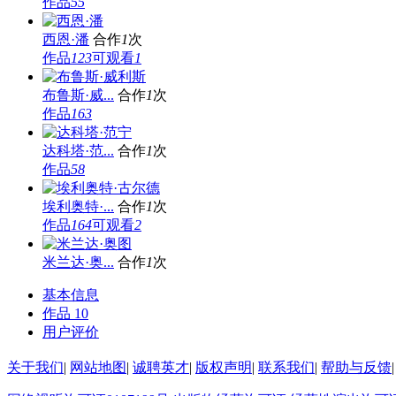
作品
55
西恩·潘
合作
1
次
作品
123
可观看
1
布鲁斯·威...
合作
1
次
作品
163
达科塔·范...
合作
1
次
作品
58
埃利奥特·...
合作
1
次
作品
164
可观看
2
米兰达·奥...
合作
1
次
基本信息
作品
10
用户评价
关于我们
|
网站地图
|
诚聘英才
|
版权声明
|
联系我们
|
帮助与反馈
|