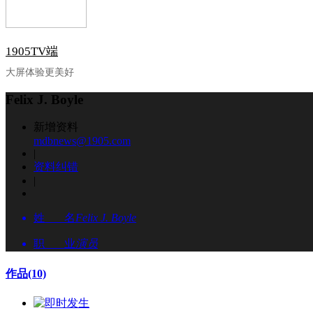
1905TV端
大屏体验更美好
Felix J. Boyle
新增资料
mdbnews@1905.com
|
资料纠错
|
姓 名
Felix J. Boyle
职 业
演员
作品
(10)