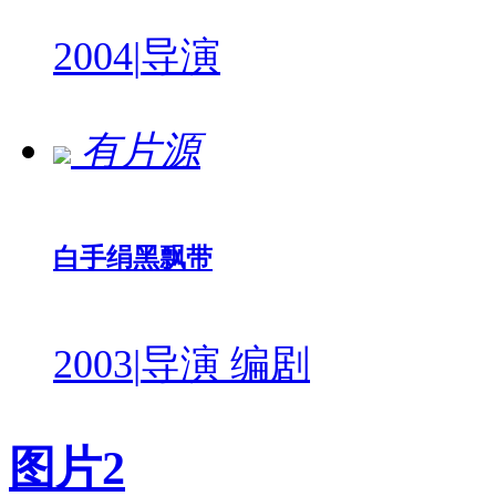
2004
|
导演
有片源
白手绢黑飘带
2003
|
导演 编剧
图片
2