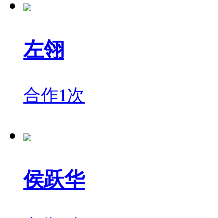
左翎
合作1次
侯跃华