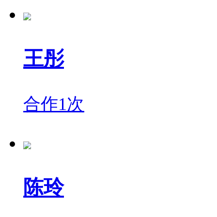
王彤
合作1次
陈玲