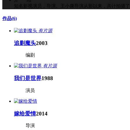
知名影视演员，导演。王小康导演从影以来，共计拍摄
作品
(6)
有片源
追剿魔头
2003
编剧
有片源
我们是世界
1988
演员
嫁给爱情
2014
导演