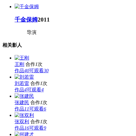
千金保姆
2011
导演
相关影人
王刚
合作
1
次
作品
40
可观看
30
刘若雷
合作
1
次
作品
4
可观看
4
张建民
合作
1
次
作品
11
可观看
6
张双利
合作
1
次
作品
16
可观看
9