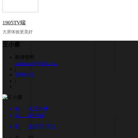
1905TV端
大屏体验更美好
王小康
新增资料
mdbnews@1905.com
|
资料纠错
|
姓 名
王小康
国 籍
中国
职 业
导演 演员
介 绍