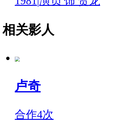
1981
|
演员 饰 贺龙
相关影人
卢奇
合作4次