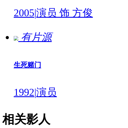
2005
|
演员 饰 方俊
有片源
生死赌门
1992
|
演员
相关影人