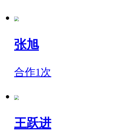
张旭
合作1次
王跃进