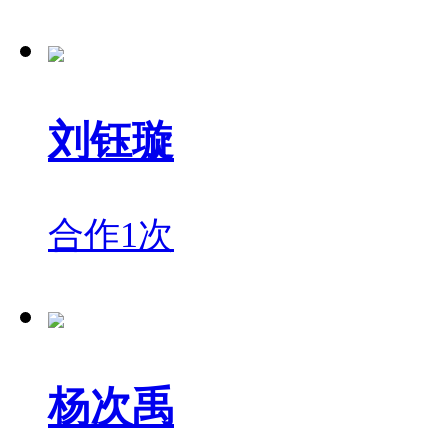
刘钰璇
合作1次
杨次禹