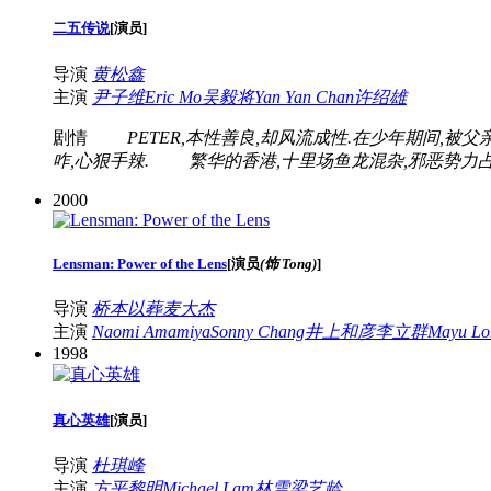
二五传说
[
演员
]
导演
黄松鑫
主演
尹子维
Eric Mo
吴毅将
Yan Yan Chan
许绍雄
剧情
PETER,本性善良,却风流成性.在少年期间,被父
咋,心狠手辣. 繁华的香港,十里场鱼龙混杂,邪恶势力占
2000
Lensman: Power of the Lens
[
演员
(饰 Tong)
]
导演
桥本以葬
麦大杰
主演
Naomi Amamiya
Sonny Chang
井上和彦
李立群
Mayu Lo
1998
真心英雄
[
演员
]
导演
杜琪峰
主演
方平
黎明
Michael Lam
林雪
梁艺龄