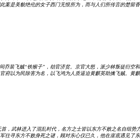
此案是美貌绝伦的女子西门无恨所为，而与人们所传言的楚留香无
乔装飞贼“铁猴子”，劫官济贫。京官大怒，派少林叛徒衍空和
官府以为民除害为名，以飞鸿为人质逼迫黄麒英助擒飞贼。黄麒
，武林进入了混乱时代，名方之士皆以东方不败之名自组势力
军往寻东方不败身死之谜，顾对东心仪已久，他在崖底遇见了东方