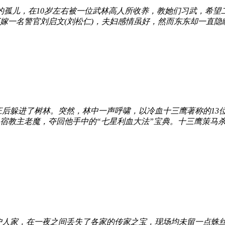
庭的孤儿，在10岁左右被一位武林高人所收养，教她们习武，希
一名警官刘启文(刘松仁)，夫妇感情虽好，然而东东却一直隐瞒
后躲进了树林。突然，林中一声呼啸，以冷血十三鹰著称的13
宿教主老魔，夺回他手中的“七星利血大法”宝典。十三鹰策马
户人家，在一夜之间丢失了各家的传家之宝，现场均未留一点蛛