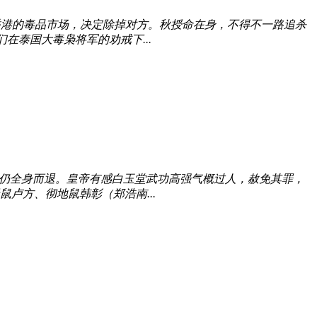
香港的毒品市场，决定除掉对方。秋授命在身，不得不一路追杀
在泰国大毒枭将军的劝戒下...
伏仍全身而退。皇帝有感白玉堂武功高强气概过人，赦免其罪，
卢方、彻地鼠韩彰（郑浩南...