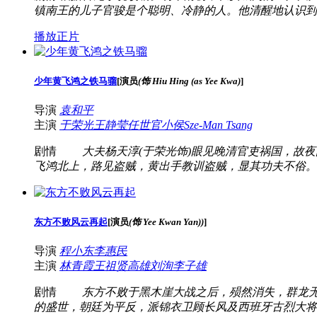
镇南王的儿子官骏是个聪明、冷静的人。他清醒地认识到
播放正片
少年黄飞鸿之铁马骝
[
演员
(饰 Hiu Hing (as Yee Kwa)
]
导演
袁和平
主演
于荣光
王静莹
任世官
小侯
Sze-Man Tsang
剧情
大夫杨天淳(于荣光饰)眼见晚清官吏祸国，故夜间
飞鸿北上，路见盗贼，黄出手教训盗贼，显其功夫不俗。
东方不败风云再起
[
演员
(饰 Yee Kwan Yan))
]
导演
程小东
李惠民
主演
林青霞
王祖贤
高雄
刘洵
李子雄
剧情
东方不败于黑木崖大战之后，殒然消失，群龙无首
的盛世，朝廷为平反，派锦衣卫顾长风及西班牙古烈大将