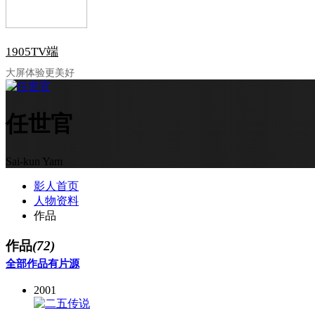
1905TV端
大屏体验更美好
任世官
Sai-kun Yam
影人首页
人物资料
作品
作品
(72)
全部作品
有片源
2001