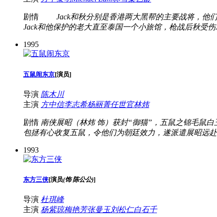
剧情
Jack和秋分别是香港两大黑帮的主要战将，他
Jack和他保护的老大直至泰国一个小旅馆，枪战后秋受伤
1995
五鼠闹东京
[
演员
]
导演
陈木川
主演
方中信
李志希
杨丽菁
任世官
林炜
剧情
南侠展昭（林炜 饰）获封“御猫”，五鼠之锦毛鼠
包拯有心收复五鼠，令他们为朝廷效力，遂派遣展昭远赴
1993
东方三侠
[
演员
(饰 陈公公)
]
导演
杜琪峰
主演
杨紫琼
梅艳芳
张曼玉
刘松仁
白石千