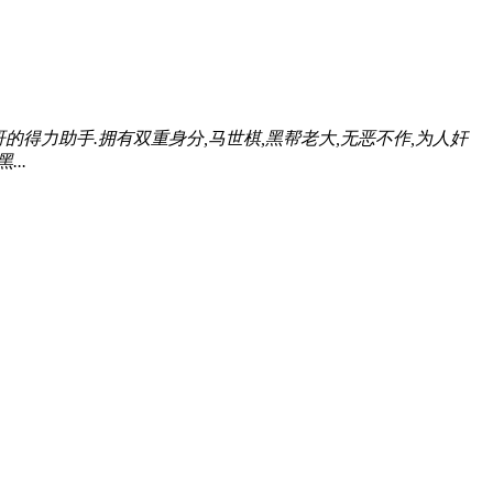
的得力助手.拥有双重身分,马世棋,黑帮老大,无恶不作,为人奸
..