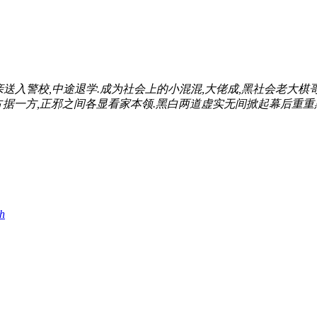
亲送入警校,中途退学.成为社会上的小混混,大佬成,黑社会老大棋哥
据一方,正邪之间各显看家本领.黑白两道虚实无间掀起幕后重重黑.
h