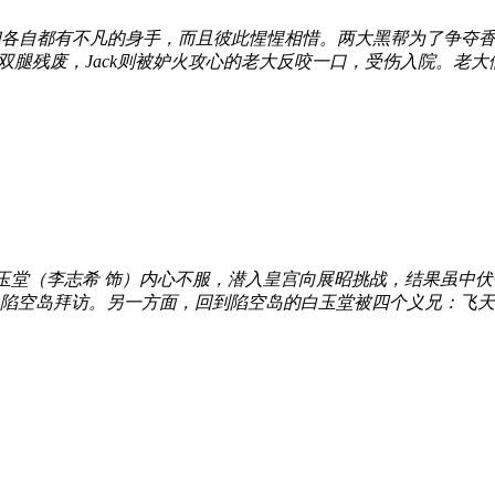
们各自都有不凡的身手，而且彼此惺惺相惜。两大黑帮为了争夺
双腿残废，Jack则被妒火攻心的老大反咬一口，受伤入院。老大们
白玉堂（李志希 饰）内心不服，潜入皇宫向展昭挑战，结果虽中
陷空岛拜访。另一方面，回到陷空岛的白玉堂被四个义兄：飞天鼠