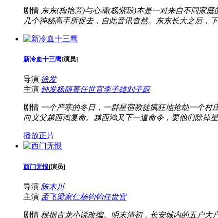
剧情
东东(梅艳芳)与心靖(杨紫琼)本是一对来自不同家
几个神秘高手所捉去，自此音讯杳然。东东长大之后，下嫁
新冷血十三鹰
[
演员
]
导演
徐发
主演
钟发
杨丽菁
任世官
李子雄
刘子蔚
剧情
一个严寒的冬日，一群星宿教徒疯狂地抢劫一个村庄
向义父越西鸿复命。越西鸿又下一道命令，要他们除掉星
播放正片
西门无恨
[
演员
]
导演
陈木川
主演
孟飞
梁家仁
杨钧钧
任世官
剧情
根据古龙小说改编。明末清初，长安城内的五户大