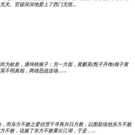
关。官骏深深地爱上了西门无恨...
尚为钦差，通缉铁猴子；另一方面，黄麒英(甄子丹饰)领子黄
英不明真相，两雄恶战连场……
，而东方不败之爱侣雪千寻再兴日月教，以图延续他东方不败
不败，说服了东方不败重出江湖，于是，...