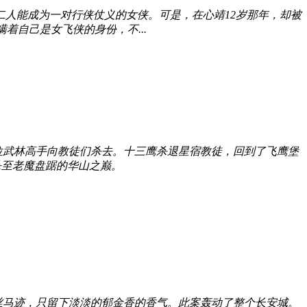
望二人能成为一对行侠仗义的女侠。可是，在心靖12岁那年，却被
着自己是女飞侠的身份，不...
位武林高手向教徒们杀去。十三鹰杀退星宿教徒，回到了飞鹰堡
杀至老魔盘踞的华山之巅。
丝马迹，只留下淡淡的郁金香的香气。此案轰动了整个长安城。