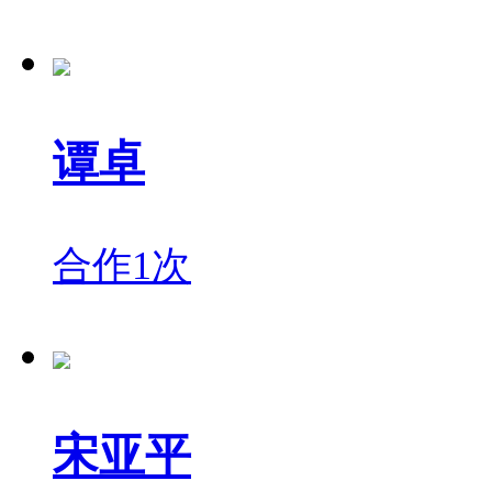
谭卓
合作1次
宋亚平