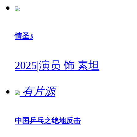
情圣3
2025
|
演员 饰 素坦
有片源
中国乒乓之绝地反击