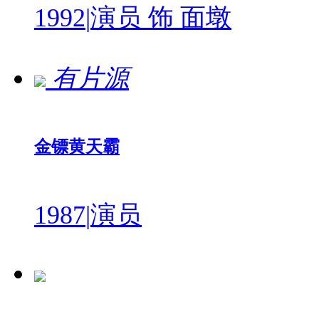
1992
|
演员 饰 面墩
有片源
金镖黄天霸
1987
|
演员