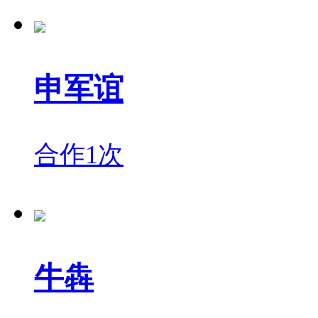
申军谊
合作1次
牛犇