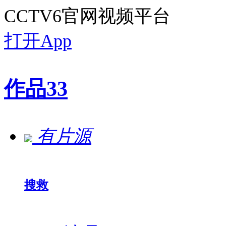
CCTV6官网视频平台
打开App
作品
33
有片源
搜救