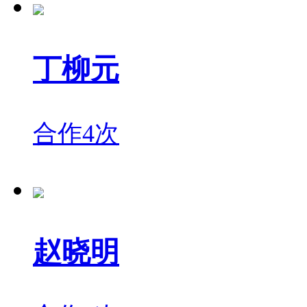
丁柳元
合作4次
赵晓明