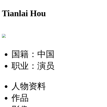
Tianlai Hou
国籍：中国
职业：演员
人物资料
作品