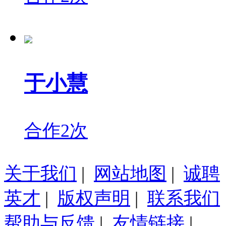
于小慧
合作2次
关于我们
|
网站地图
|
诚聘
英才
|
版权声明
|
联系我们
帮助与反馈
|
友情链接
|