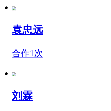
袁忠远
合作1次
刘霖