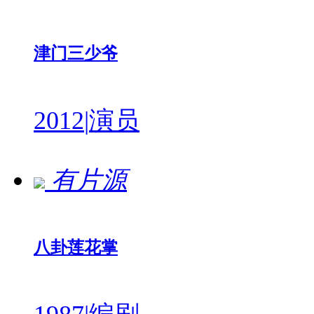
津门三少爷
2012
|
演员
有片源
八卦莲花掌