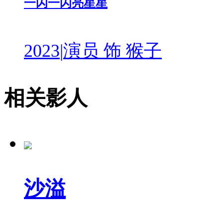
一闪一闪亮星星
2023
|
演员 饰 猴子
相关影人
沙溢