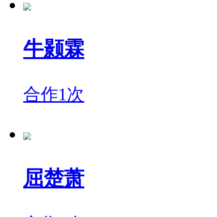
牛颢霖
合作1次
屈楚萧