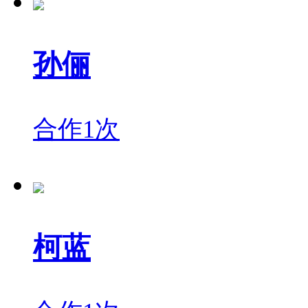
孙俪
合作1次
柯蓝