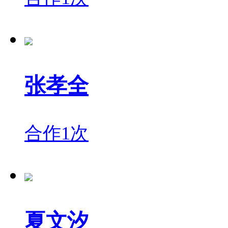
张孝全
合作1次
夏文汐