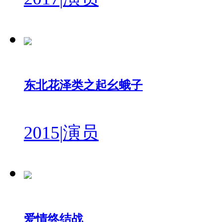
东北花泽类之起幺蛾子
2015
|
演员
爱情终结战