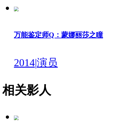
万能鉴定师Q：蒙娜丽莎之瞳
2014
|
演员
相关影人