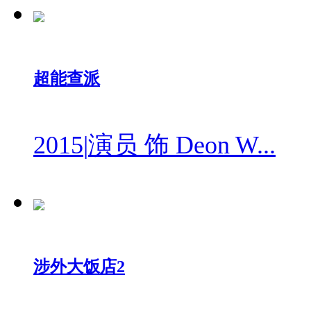
超能查派
2015
|
演员 饰 Deon W...
涉外大饭店2