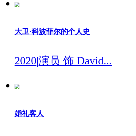
大卫·科波菲尔的个人史
2020
|
演员 饰 David...
婚礼客人