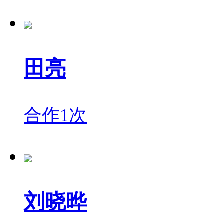
田亮
合作1次
刘晓晔