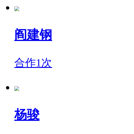
阎建钢
合作1次
杨骏