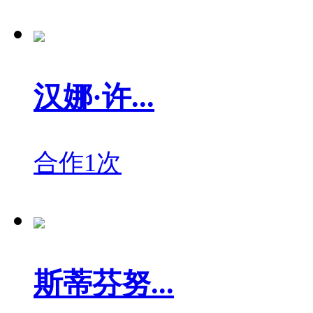
汉娜·许...
合作1次
斯蒂芬努...