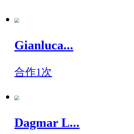
Gianluca...
合作1次
Dagmar L...