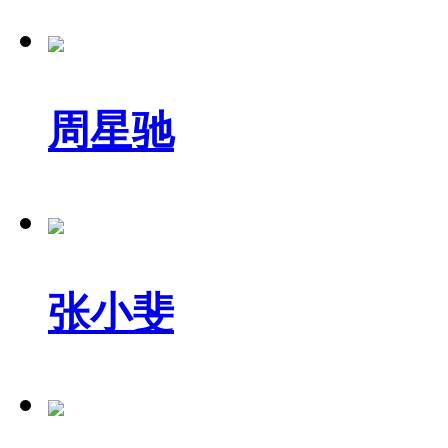
周星驰
张小斐