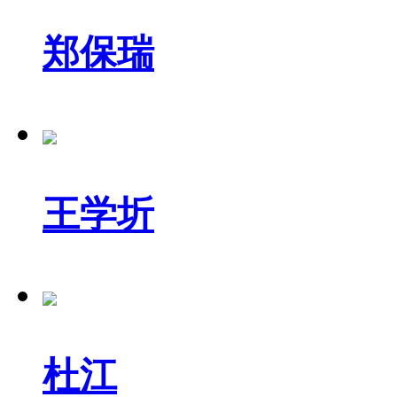
郑保瑞
王学圻
杜江