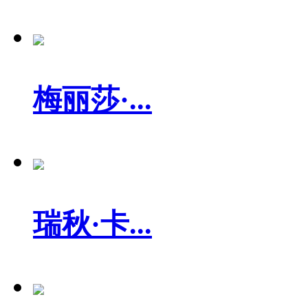
梅丽莎·...
瑞秋·卡...