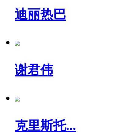
迪丽热巴
谢君伟
克里斯托...