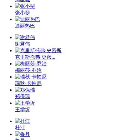
张小斐
迪丽热巴
谢君伟
克里斯托弗·史密...
梅丽莎·乔治
瑞秋·卡帕尼
郑保瑞
王学圻
杜江