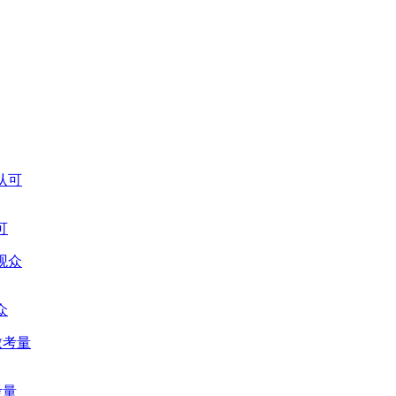
可
众
考量