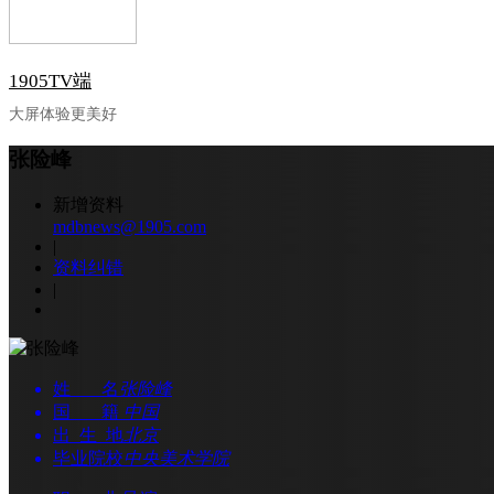
1905TV端
大屏体验更美好
张险峰
新增资料
mdbnews@1905.com
|
资料纠错
|
姓 名
张险峰
国 籍
中国
出 生 地
北京
毕业院校
中央美术学院