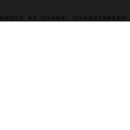
影视男导演。执导《功夫机器侠》《功夫机器侠之南拳真豪杰》