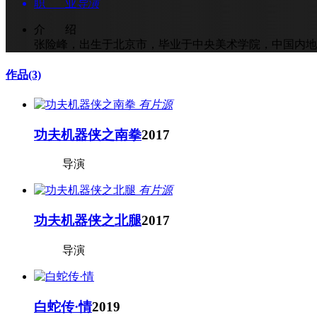
职 业
导演
介 绍
张险峰，出生于北京市，毕业于中央美术学院，中国内地
作品
(3)
有片源
功夫机器侠之南拳
2017
导演
有片源
功夫机器侠之北腿
2017
导演
白蛇传·情
2019