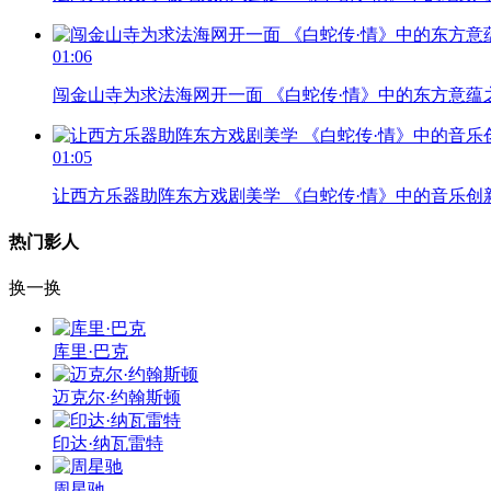
01:06
闯金山寺为求法海网开一面 《白蛇传·情》中的东方意蕴
01:05
让西方乐器助阵东方戏剧美学 《白蛇传·情》中的音乐创
热门影人
换一换
库里·巴克
迈克尔·约翰斯顿
印达·纳瓦雷特
周星驰