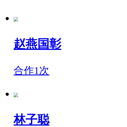
赵燕国彰
合作1次
林子聪