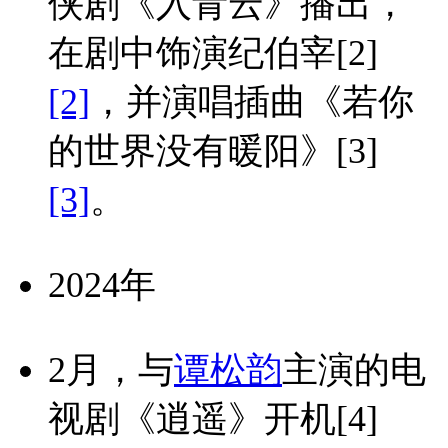
侠剧《入青云》播出，
在剧中饰演纪伯宰
[2]
[2]
，并演唱插曲《若你
的世界没有暖阳》
[3]
[3]
。
2024年
2月，与
谭松韵
主演的电
视剧《逍遥》开机
[4]