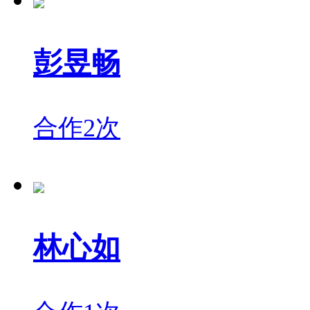
彭昱畅
合作2次
林心如