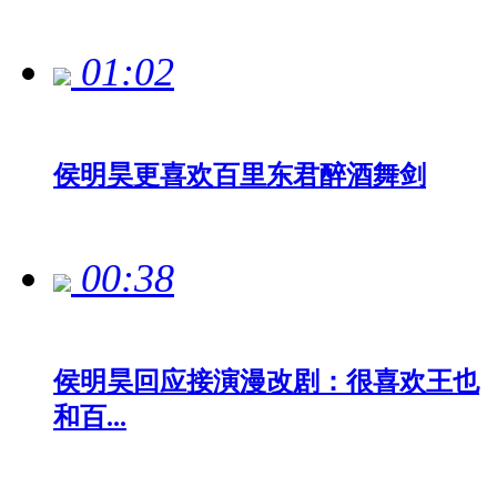
01:02
侯明昊更喜欢百里东君醉酒舞剑
00:38
侯明昊回应接演漫改剧：很喜欢王也
和百...