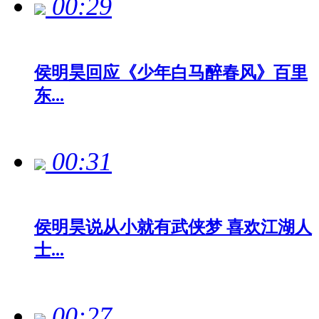
00:29
侯明昊回应《少年白马醉春风》百里
东...
00:31
侯明昊说从小就有武侠梦 喜欢江湖人
士...
00:27