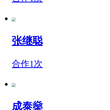
张继聪
合作1次
成泰燊