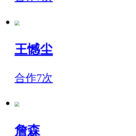
王憾尘
合作7次
詹森