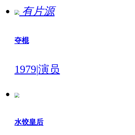
有片源
夺棍
1979
|
演员
水饺皇后