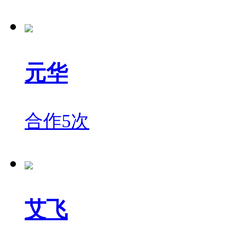
元华
合作5次
艾飞