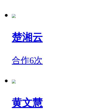
楚湘云
合作6次
黄文慧