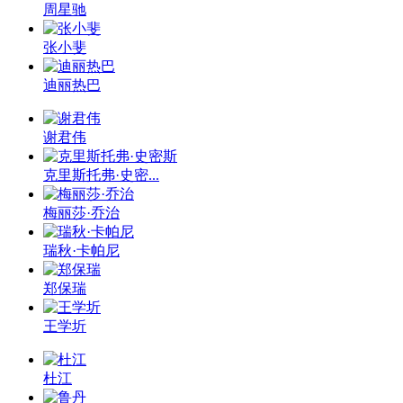
周星驰
张小斐
迪丽热巴
谢君伟
克里斯托弗·史密...
梅丽莎·乔治
瑞秋·卡帕尼
郑保瑞
王学圻
杜江