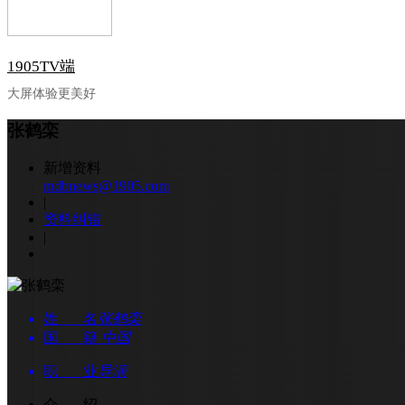
1905TV端
大屏体验更美好
张鹤栾
新增资料
mdbnews@1905.com
|
资料纠错
|
姓 名
张鹤栾
国 籍
中国
职 业
导演
介 绍