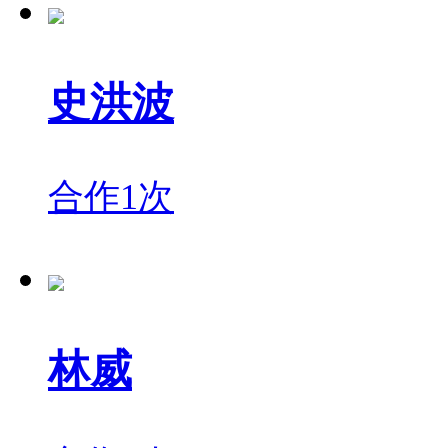
史洪波
合作1次
林威