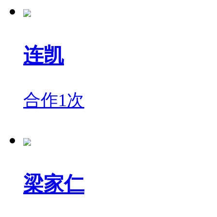
连凯
合作1次
梁家仁