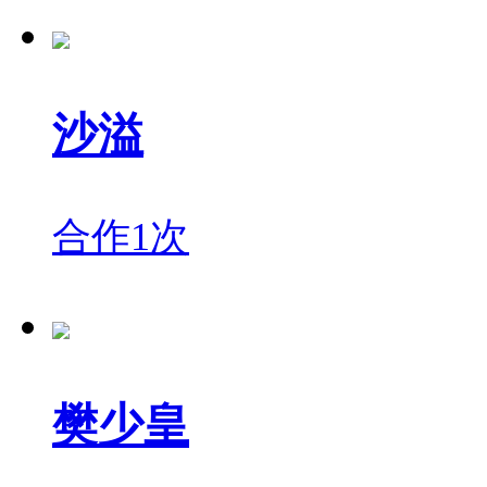
沙溢
合作1次
樊少皇