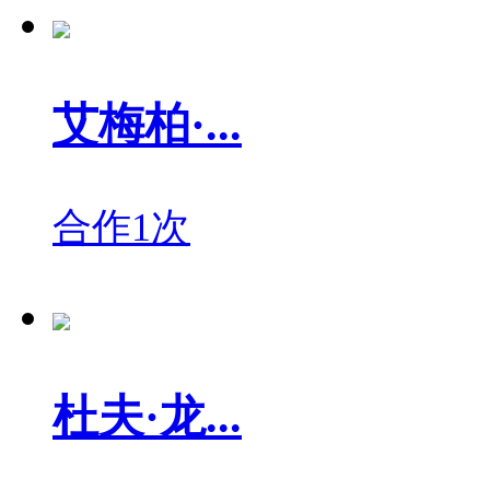
艾梅柏·...
合作1次
杜夫·龙...