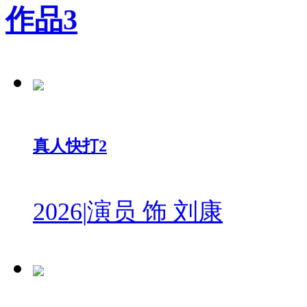
作品
3
真人快打2
2026
|
演员 饰 刘康