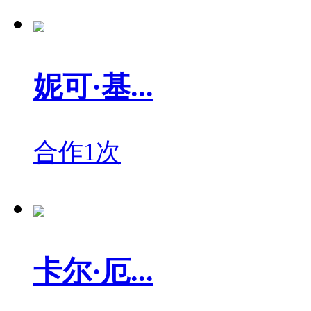
妮可·基...
合作1次
卡尔·厄...