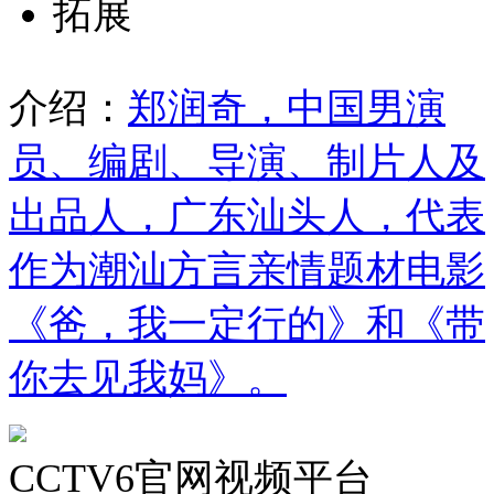
拓展
介绍：
郑润奇，中国男演
员、编剧、导演、制片人及
出品人，广东汕头人，代表
作为潮汕方言亲情题材电影
《爸，我一定行的》和《带
你去见我妈》。
CCTV6官网视频平台