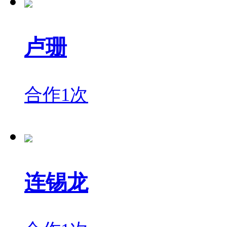
卢珊
合作1次
连锡龙