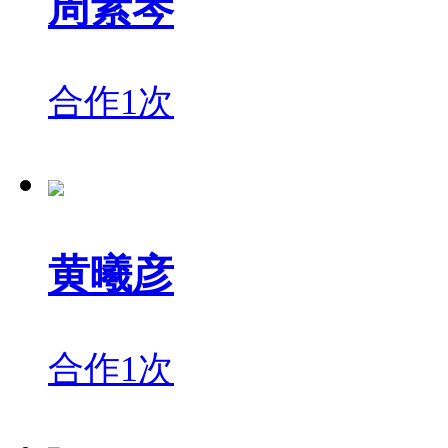
周素琴
合作1次
黄曦彦
合作1次