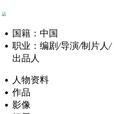
国籍：中国
职业：编剧
/
导演
/
制片人
/
出品人
人物资料
作品
影像