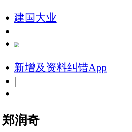
建国大业
新增及资料纠错
App
|
郑润奇