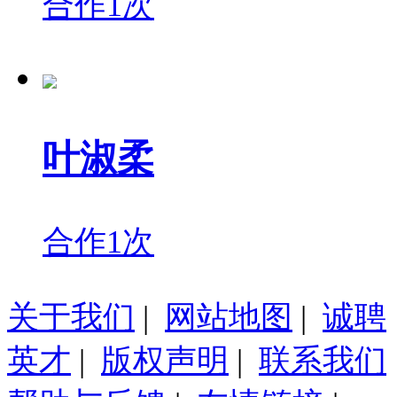
合作1次
叶淑柔
合作1次
关于我们
|
网站地图
|
诚聘
英才
|
版权声明
|
联系我们