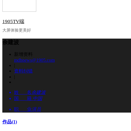
1905TV端
大屏体验更美好
余建波
新增资料
mdbnews@1905.com
|
资料纠错
|
姓 名
余建波
国 籍
中国
职 业
演员
作品
(1)