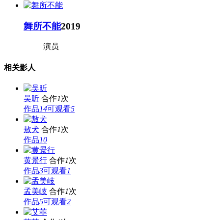
舞所不能
2019
演员
相关影人
吴昕
合作
1
次
作品
14
可观看
5
敖犬
合作
1
次
作品
10
黄景行
合作
1
次
作品
3
可观看
1
孟美岐
合作
1
次
作品
5
可观看
2