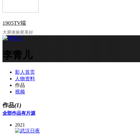
1905TV端
大屏体验更美好
李青儿
影人首页
人物资料
作品
视频
作品
(1)
全部作品
有片源
2021