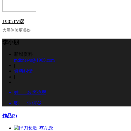
1905TV端
大屏体验更美好
李小朋
新增资料
mdbnews@1905.com
|
资料纠错
|
姓 名
李小朋
职 业
演员
作品
(2)
有片源