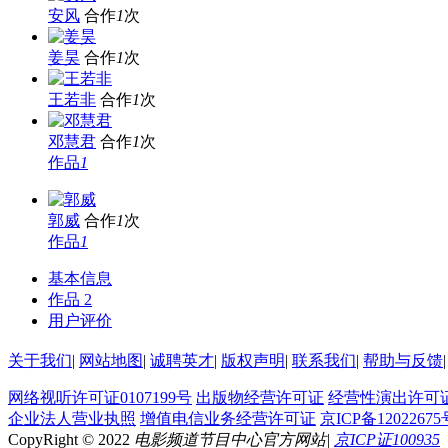
安风
合作
1
次
姜昊
合作
1
次
王若非
合作
1
次
邓慧君
合作
1
次
作品
1
郭威
合作
1
次
作品
1
基本信息
作品
2
用户评价
关于我们
|
网站地图
|
诚聘英才
|
版权声明
|
联系我们
|
帮助与反馈
|
网络视听许可证0107199号
出版物经营许可证
经营性演出许可
企业法人营业执照
增值电信业务经营许可证
京ICP备12022675
CopyRight © 2022
电影频道节目中心官方网站
|
京ICP证100935