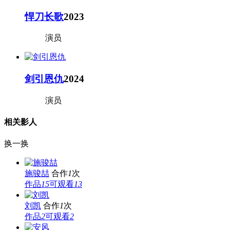
悍刀长歌
2023
演员
剑引恩仇
2024
演员
相关影人
换一换
施骏喆
合作
1
次
作品
15
可观看
13
刘凯
合作
1
次
作品
2
可观看
2