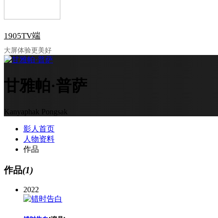
1905TV端
大屏体验更美好
甘雅帕·普萨
Kanyaphak Pongsak
影人首页
人物资料
作品
作品
(1)
2022