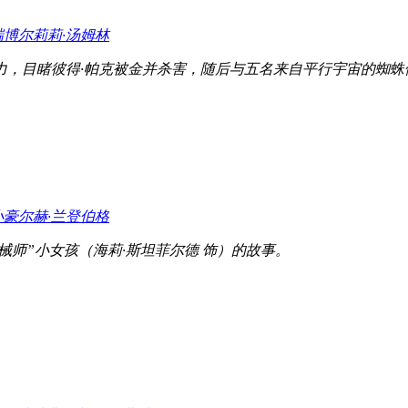
瑞博尔
莉莉·汤姆林
力，目睹彼得·帕克被金并杀害，随后与五名来自平行宇宙的蜘
小豪尔赫·兰登伯格
械师”小女孩（海莉·斯坦菲尔德 饰）的故事。