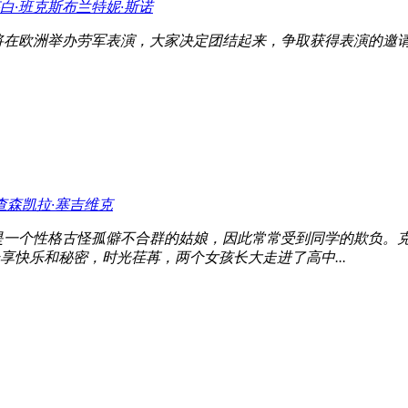
白·班克斯
布兰特妮·斯诺
将在欧洲举办劳军表演，大家决定团结起来，争取获得表演的邀请
查森
凯拉·塞吉维克
）从小就是一个性格古怪孤僻不合群的姑娘，因此常常受到同学的欺负。克里斯塔（
快乐和秘密，时光荏苒，两个女孩长大走进了高中...