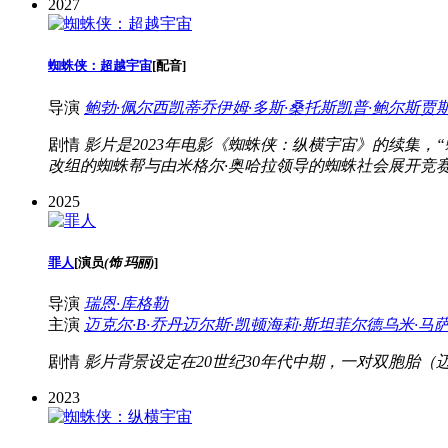
2027
蜘蛛侠：超越宇宙
[
配音
]
导演
鲍勃·佩尔西凯蒂
乔伊姆·多斯·桑托斯
凯普·鲍尔斯
贾
剧情
影片是2023年电影《蜘蛛侠：纵横宇宙》的续集，
改组的蜘蛛帮与由米格尔·奥哈拉领导的蜘蛛社会展开竞
2025
罪人
[
演员
(饰 玛丽)
]
导演
瑞恩·库格勒
主演
迈克尔·B·乔丹
迈尔斯·凯顿
海莉·斯坦菲尔德
乌米·马
剧情
影片背景设定在20世纪30年代中期，一对双胞胎（
2023