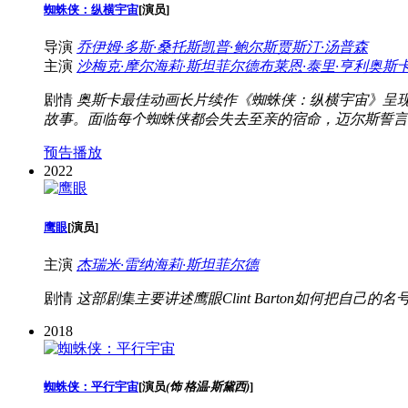
蜘蛛侠：纵横宇宙
[
演员
]
导演
乔伊姆·多斯·桑托斯
凯普·鲍尔斯
贾斯汀·汤普森
主演
沙梅克·摩尔
海莉·斯坦菲尔德
布莱恩·泰里·亨利
奥斯卡
剧情
奥斯卡最佳动画长片续作《蜘蛛侠：纵横宇宙》呈
故事。面临每个蜘蛛侠都会失去至亲的宿命，迈尔斯誓言打
预告播放
2022
鹰眼
[
演员
]
主演
杰瑞米·雷纳
海莉·斯坦菲尔德
剧情
这部剧集主要讲述鹰眼Clint Barton如何把自己的名号
2018
蜘蛛侠：平行宇宙
[
演员
(饰 格温·斯黛西)
]