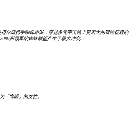
侠迈尔斯携手蜘蛛格温，穿越多元宇宙踏上更宏大的冒险征程的
9所领军的蜘蛛联盟产生了极大冲突...
一位成为「鹰眼」的女性。