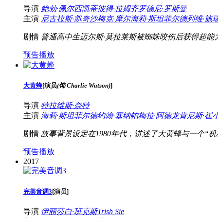
导演
鲍勃·佩尔西凯蒂
彼得·拉姆齐
罗德尼·罗斯曼
主演
尼古拉斯·凯奇
沙梅克·摩尔
海莉·斯坦菲尔德
列维·施
剧情
普通高中生迈尔斯·莫拉莱斯被蜘蛛咬伤后获得超能
预告播放
大黄蜂
[
演员
(饰 Charlie Watson)
]
导演
特拉维斯·奈特
主演
海莉·斯坦菲尔德
约翰·塞纳
帕梅拉·阿德龙
肯尼斯·崔
剧情
故事背景设定在1980年代，讲述了大黄蜂与一个“机
预告播放
2017
完美音调3
[
演员
]
导演
伊丽莎白·班克斯
Trish Sie