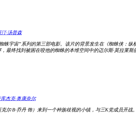
斯汀·汤普森
“蜘蛛宇宙”系列的第三部电影。该片的背景发生在《蜘蛛侠：纵横
赛，最终找到被困在咬他的蜘蛛的本维空间中的迈尔斯·莫拉莱斯
萨库
杰克·奥康奈尔
迈克尔·B·乔丹 饰）来到一个种族歧视的小镇，与三K党成员开战