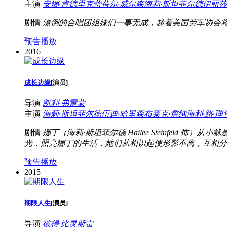
主演
安娜·肯德里克
蕾蓓尔·威尔森
海莉·斯坦菲尔德
伊丽莎
剧情
潦倒的合唱团姐妹们一事无成，趁着美国劳军协会
预告播放
2016
成长边缘
[
演员
]
导演
凯利·弗雷蒙
主演
海莉·斯坦菲尔德
伍迪·哈里森
布莱克·詹纳
海利·路·理
剧情
娜丁（海莉·斯坦菲尔德 Hailee Steinfeld 饰
光，照亮娜丁的生活，她们从相识起便形影不离，互相分享
预告播放
2015
期限人生
[
演员
]
导演
彼得·比灵斯雷