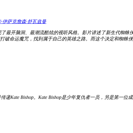
·伊萨克
詹森·舒瓦兹曼
现了最开脑洞、最潮流酷炫的视听风格。影片讲述了新生代蜘蛛
破命运魔咒，找到属于自己的英雄之路。而这个决定和蜘蛛侠209
传递Kate Bishop。Kate Bishop是少年复仇者一员，另是第