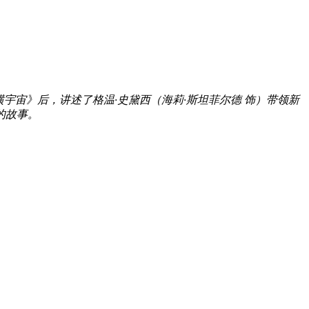
宇宙》后，讲述了格温·史黛西（海莉·斯坦菲尔德 饰）带领新
的故事。
。