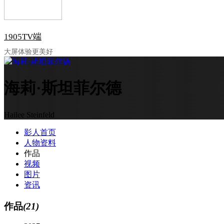
1905TV端
大屏体验更美好
海莉·斯坦菲尔德
Hailee Steinfeld
影人首页
人物资料
作品
视频
图片
资讯
作品
(21)