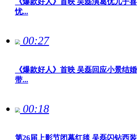
《爆款好人》首映 吴磊演葛优儿子喜
忧...
00:27
《爆款好人》首映 吴磊回应小景结婚
带...
00:18
第26届上影节闭幕红毯 吴磊闪钻西装