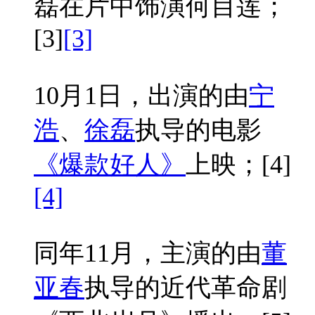
磊在片中饰演何目莲；
[3]
[3]
10月1日，出演的由
宁
浩
、
徐磊
执导的电影
《爆款好人》
上映；
[4]
[4]
同年11月，主演的由
董
亚春
执导的近代革命剧