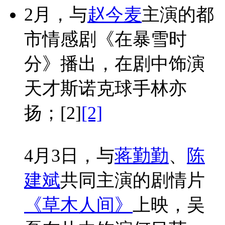
2月，与
赵今麦
主演的都
市情感剧《在暴雪时
分》播出，在剧中饰演
天才斯诺克球手林亦
扬；
[2]
[2]
4月3日，与
蒋勤勤
、
陈
建斌
共同主演的剧情片
《草木人间》
上映，吴