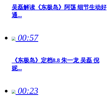
吴磊解读《东极岛》阿荡 细节生动好
通...
00:57
《东极岛》定档8.8 朱一龙 吴磊 倪
妮...
00:23