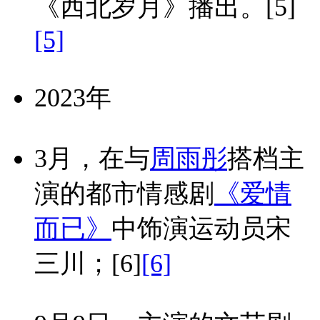
《西北岁月》播出。
[5]
[5]
2023年
3月，在与
周雨彤
搭档主
演的都市情感剧
《爱情
而已》
中饰演运动员宋
三川；
[6]
[6]