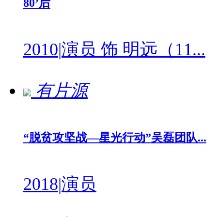
80’后
2010
|
演员 饰 明远（11...
有片源
“脱贫攻坚战—星光行动”吴磊团队...
2018
|
演员