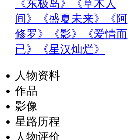
《东极岛》
《草木人
间》
《盛夏未来》
《阿
修罗》
《影》
《爱情而
已》
《星汉灿烂》
人物资料
作品
影像
星路历程
人物评价