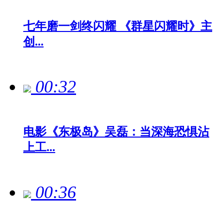
七年磨一剑终闪耀 《群星闪耀时》主
创...
00:32
电影《东极岛》吴磊：当深海恐惧沾
上工...
00:36