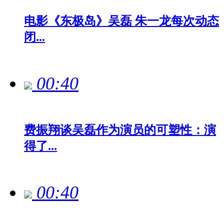
电影《东极岛》吴磊 朱一龙每次动态
闭...
00:40
费振翔谈吴磊作为演员的可塑性：演
得了...
00:40