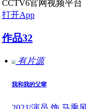
CCTV6官网视频平台
打开App
作品
32
有片源
我和我的父辈
2021
|
演员 饰 马乘风