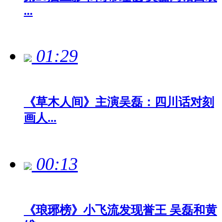
...
01:29
《草木人间》主演吴磊：四川话对刻
画人...
00:13
《琅琊榜》小飞流发现誉王 吴磊和黄