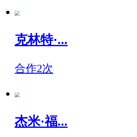
克林特·...
合作2次
杰米·福...