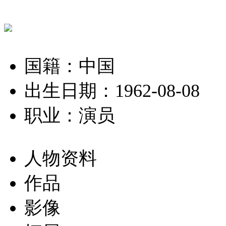
国籍：中国
出生日期：1962-08-08
职业：演员
人物资料
作品
影像