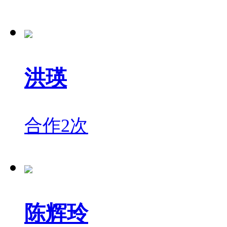
洪瑛
合作2次
陈辉玲