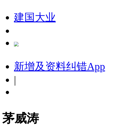
建国大业
新增及资料纠错
App
|
茅威涛