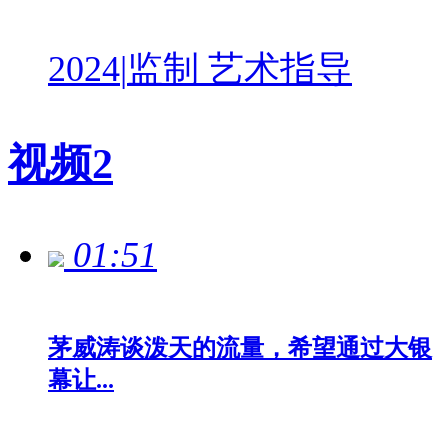
2024
|
监制 艺术指导
视频
2
01:51
茅威涛谈泼天的流量，希望通过大银
幕让...