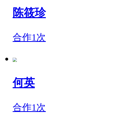
陈筱珍
合作1次
何英
合作1次