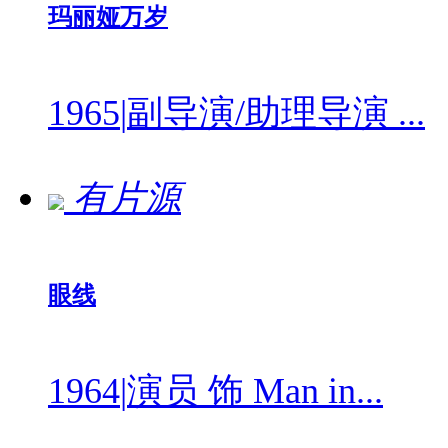
玛丽娅万岁
1965
|
副导演/助理导演 ...
有片源
眼线
1964
|
演员 饰 Man in...