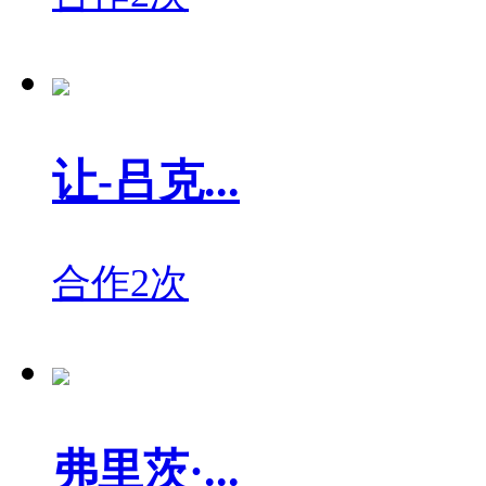
让-吕克...
合作2次
弗里茨·...