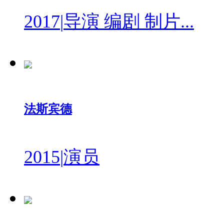
2017
|
导演 编剧 制片...
法斯宾德
2015
|
演员