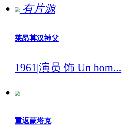
有片源
莱昂莫汉神父
1961
|
演员 饰 Un hom...
重返蒙塔克