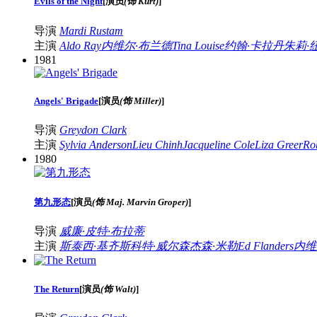
Evils of the Night
[
演员
(饰 Kurt)
]
导演
Mardi Rustam
主演
Aldo Ray
内维尔·布兰德
Tina Louise
约翰·卡拉丹
朱莉·
1981
Angels' Brigade
[
演员
(饰 Miller)
]
导演
Greydon Clark
主演
Sylvia Anderson
Lieu Chinh
Jacqueline Cole
Liza Greer
Ro
1980
第九形态
[
演员
(饰 Maj. Marvin Groper)
]
导演
威廉·皮特·布拉蒂
主演
斯泰西·基齐
斯科特·威尔森
杰森·米勒
Ed Flanders
内维
The Return
[
演员
(饰 Walt)
]