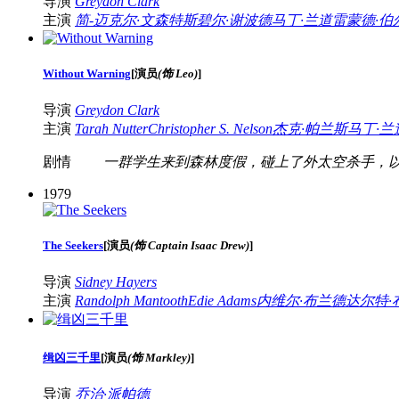
导演
Greydon Clark
主演
简-迈克尔·文森特
斯碧尔·谢波德
马丁·兰道
雷蒙德·伯
Without Warning
[
演员
(饰 Leo)
]
导演
Greydon Clark
主演
Tarah Nutter
Christopher S. Nelson
杰克·帕兰斯
马丁·兰
剧情
一群学生来到森林度假，碰上了外太空杀手，以
1979
The Seekers
[
演员
(饰 Captain Isaac Drew)
]
导演
Sidney Hayers
主演
Randolph Mantooth
Edie Adams
内维尔·布兰德
达尔特·
缉凶三千里
[
演员
(饰 Markley)
]
导演
乔治·派帕德