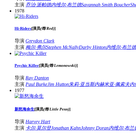
主演
乔治·派帕德
内维尔·布兰德
Savannah Smith Boucher
Sh
1978
Hi-Riders
[
演员
(饰 Red)
]
导演
Greydon Clark
主演
梅尔·弗尔
Stephen McNally
Darby Hinton
内维尔·布兰
Psychic Killer
[
演员
(饰 Lemonowski)
]
导演
Ray Danton
主演
Paul Burke
Jim Hutton
朱莉·亚当斯
内赫米亚·佩索夫
内
1977
新怒海余生
[
演员
(饰 Little Penn)
]
导演
Harvey Hart
主演
卡尔·莫尔登
Jonathan Kahn
Johnny Doran
内维尔·布兰