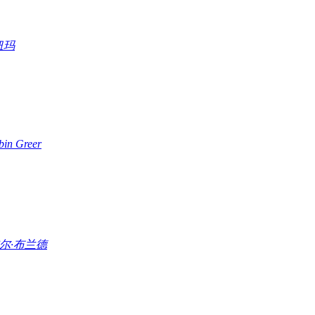
纽玛
bin Greer
尔·布兰德