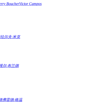
erry Boucher
Victor Campos
德
拉尔夫·米克
维尔·布兰德
德
弗雷德·格温