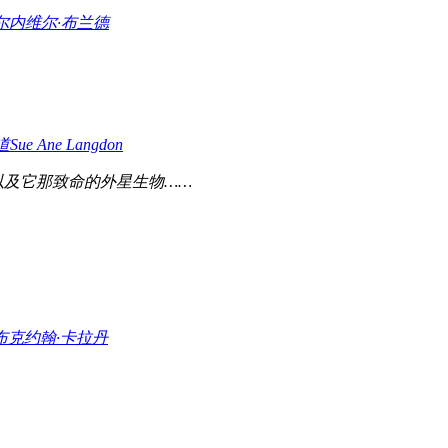
尔
内维尔·布兰德
道
Sue Ane Langdon
及它那致命的外星生物……
布克
约翰·卡拉丹