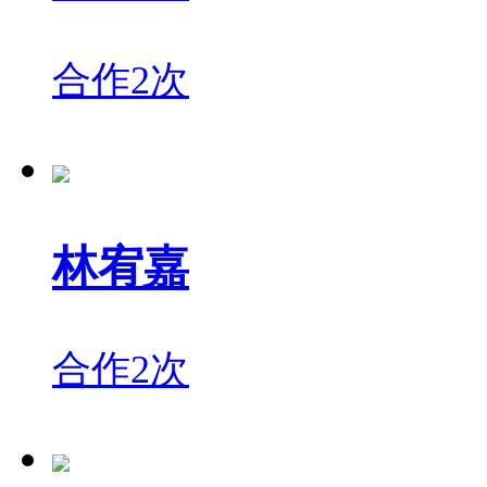
合作2次
林宥嘉
合作2次